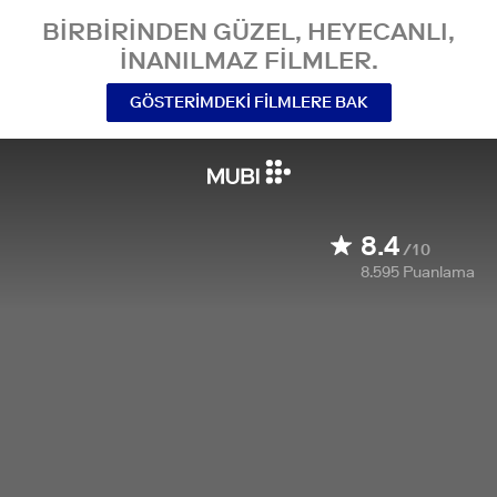
BIRBIRINDEN GÜZEL, HEYECANLI,
INANILMAZ FILMLER.
GÖSTERIMDEKI FILMLERE BAK
8.4
/10
8.595
Puanlama