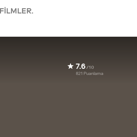
FILMLER.
7.6
/10
821
Puanlama