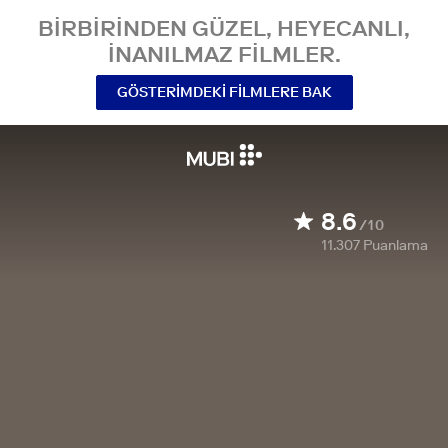
BIRBIRINDEN GÜZEL, HEYECANLI,
INANILMAZ FILMLER.
GÖSTERIMDEKI FILMLERE BAK
8.6
/10
11.307
Puanlama