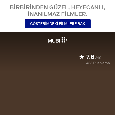
BIRBIRINDEN GÜZEL, HEYECANLI,
INANILMAZ FILMLER.
GÖSTERIMDEKI FILMLERE BAK
7.6
/10
483
Puanlama