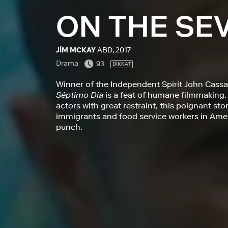
ON THE SE
JIM MCKAY
ABD, 2017
Drama
93
DİKKAT
Winner of the Independent Spirit John Cass
Séptimo Día
is a feat of humane filmmaking.
actors with great restraint, this poignant 
immigrants and food service workers in Ameri
punch.