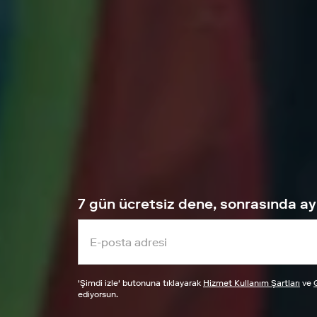
7 gün ücretsiz dene, sonrasında ayl
'
Şimdi izle
' butonuna tıklayarak
Hizmet Kullanım Şartları
ve
G
ediyorsun.