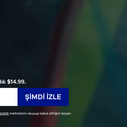
ık $14.99.
ŞIMDI IZLE
izlilik
metinlerini okuyup kabul ettiğini beyan