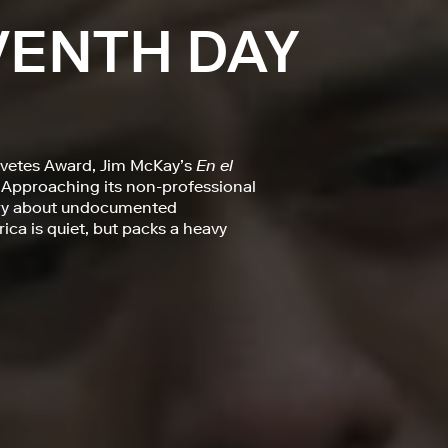
VENTH DAY
avetes Award, Jim McKay’s
En el
 Approaching its non-professional
story about undocumented
ca is quiet, but packs a heavy