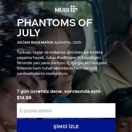
PHANTOMS OF
JULY
JULIAN RADLMAIER
ALMANYA, 2025
Turkuaz taşlar ve imkansız görünen bir birlikte
yaşama hayali, Julian Radlmaier’in büyüleyici
filminde yan yana parlıyor. İç içe geçen hikayeler
özlemin hem tuhaf sıkıntılarını hem de tatlı
yanılsamalarını resmediyor.
7 gün ücretsiz dene, sonrasında aylık
$14.99.
ŞIMDI IZLE