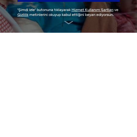
'
Şimdi izle
' butonuna tıklayarak
Hizmet Kullanım Şartları
ve
Gizlilik
metinlerini okuyup kabul ettiğini beyan ediyorsun.