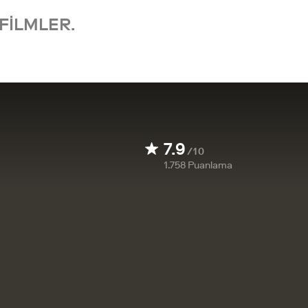
FILMLER.
7.9
/10
1.758
Puanlama