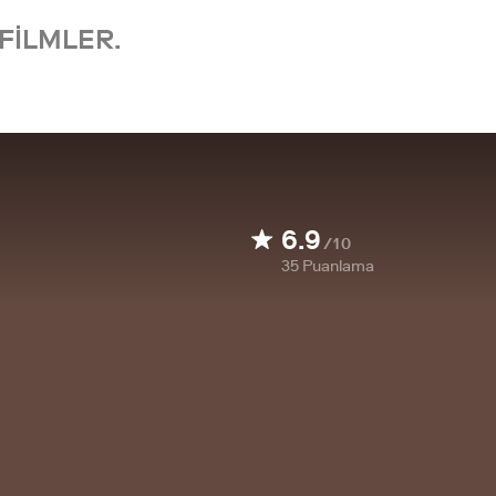
FILMLER.
6.9
/10
35
Puanlama