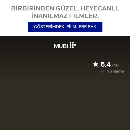
BIRBIRINDEN GÜZEL, HEYECANLI,
INANILMAZ FILMLER.
GÖSTERIMDEKI FILMLERE BAK
5.4
/10
71
Puanlama