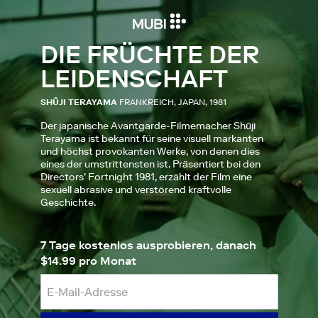
DIE FRÜCHTE DER
LEIDENSCHAFT
SHÛJI TERAYAMA
FRANKREICH, JAPAN, 1981
Der japanische Avantgarde-Filmemacher Shūji
Terayama ist bekannt für seine visuell markanten
und höchst provokanten Werke, von denen dies
eines der umstrittensten ist. Präsentiert bei den
Directors’ Fortnight 1981, erzählt der Film eine
sexuell abrasive und verstörend kraftvolle
Geschichte.
7 Tage kostenlos ausprobieren, danach
$14.99 pro Monat