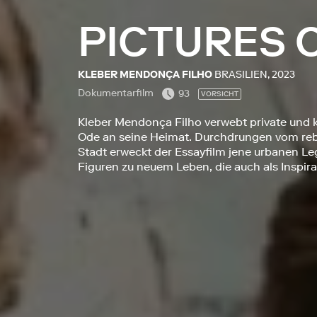
PICTURES 
KLEBER MENDONÇA FILHO
BRASILIEN, 2023
Dokumentarfilm
93
VORSICHT
Kleber Mendonça Filho verwebt private und k
Ode an seine Heimat. Durchdrungen vom rebe
Stadt erweckt der Essayfilm jene urbanen L
Figuren zu neuem Leben, die auch als Inspira