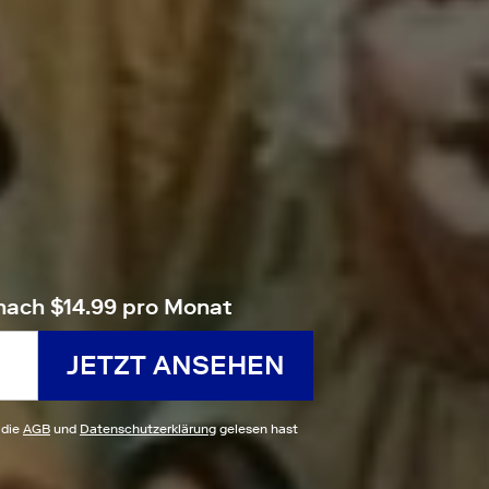
nach $14.99 pro Monat
JETZT ANSEHEN
 die
AGB
und
Datenschutzerklärung
gelesen hast