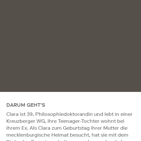
DARUM GEHT'S
Clara ist 39, Philosophiedoktorandin und lebt in einer
Kreuzberger WG, ihre Teenager-Tochter wohnt bei
ihrem Ex. Als Clara zum Geburtstag ihrer Mutter die
mecklenburgische Heimat besucht, hat sie mit dem