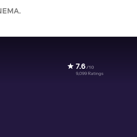
NEMA.
7.6
/10
9,099
Ratings