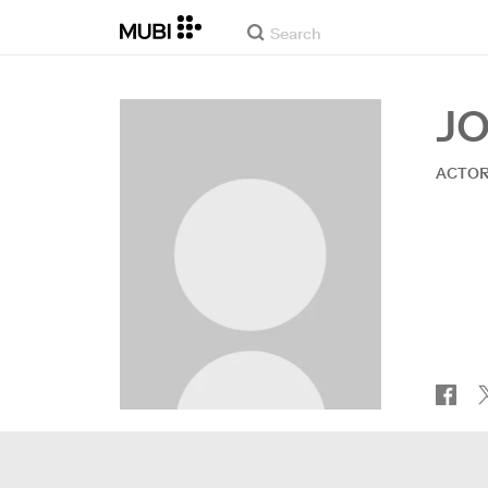
J
ACTO