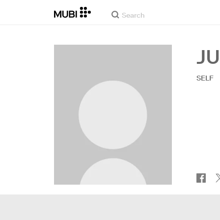
J
SELF