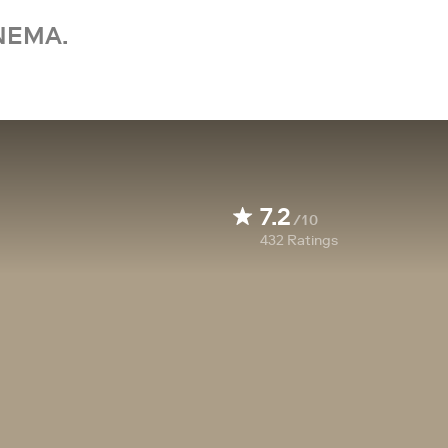
NEMA.
7.2
/10
432
Ratings