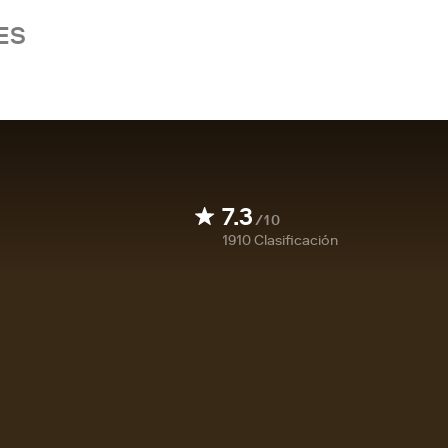
ES
7.3
/10
1910
Clasificación