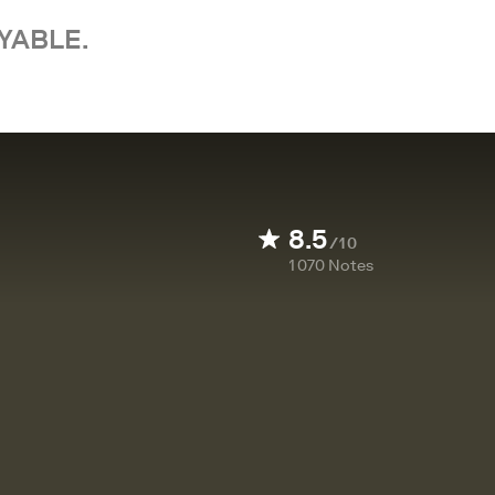
YABLE.
8.5
/10
1 070
Notes