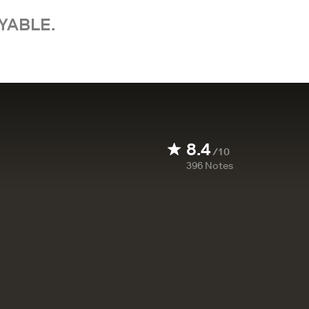
YABLE.
8.4
/10
396
Notes