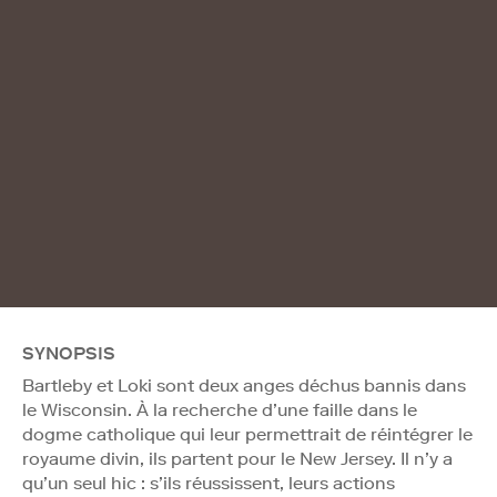
SYNOPSIS
Bartleby et Loki sont deux anges déchus bannis dans
le Wisconsin. À la recherche d’une faille dans le
dogme catholique qui leur permettrait de réintégrer le
royaume divin, ils partent pour le New Jersey. Il n’y a
qu’un seul hic : s’ils réussissent, leurs actions