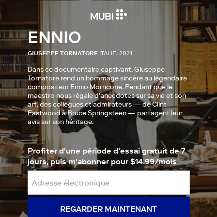
ENNIO
GIUSEPPE TORNATORE
ITALIE, 2021
Dans ce documentaire captivant, Giuseppe
Tornatore rend un hommage sincère au légendaire
compositeur Ennio Morricone. Pendant que le
maestro nous régale d’anecdotes sur sa vie et son
art, des collègues et admirateurs — de Clint
Eastwood à Bruce Springsteen — partagent leur
avis sur son héritage.
Profiter d'une période d'essai gratuit de 7
jours, puis m'abonner pour $14.99/mois
REGARDER MAINTENANT