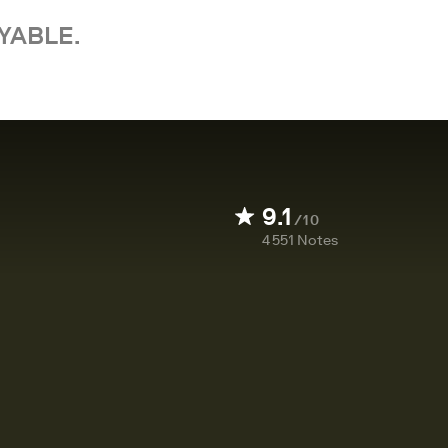
YABLE.
9.1
/10
4 551
Notes