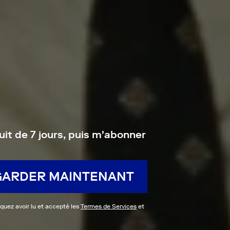
uit de 7 jours, puis m'abonner
GARDER MAINTENANT
iquez avoir lu et accepté les
Termes de Services
et