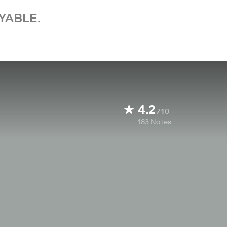
YABLE.
4.2
/10
183
Notes