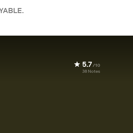
YABLE.
5.7
/10
38
Notes