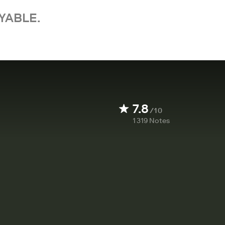
YABLE.
7.8
/10
1 319
Notes