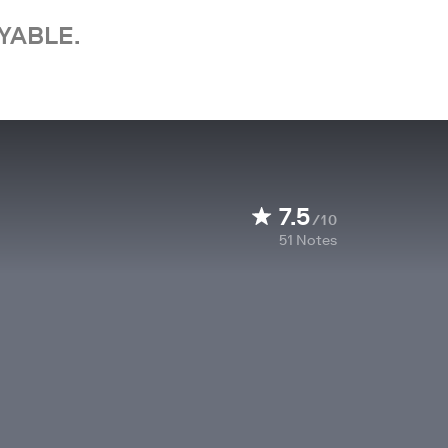
YABLE.
7.5
/10
51
Notes