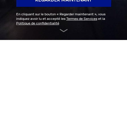
En cliquant sur le bouton «
Regarder maintenant
», vous
indiquez avoir lu et accepté les
Termes de Services
et la
Politique de confidentialité