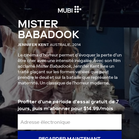
MISTER
BABADOOK
JENNIFER KENT
AUSTRALIE, 2014
Le cinéma d’horreur permet d’évoquer la perte d’un
être cher avec une intensité inégalée. Avec son film
acclamé
Mister Babadook
, Jennifer Kent livre un
traité glaçant sur les formes variées que peut
prendre le deuil et sur la bataille que représente la
maternité. Un classique de l’horreur moderne.
Profiter d'une période d'essai gratuit de 7
jours, puis m'abonner pour $14.99/mois
REGARDER MAINTENANT