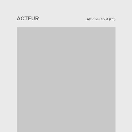
ACTEUR
Afficher tout
(
85
)