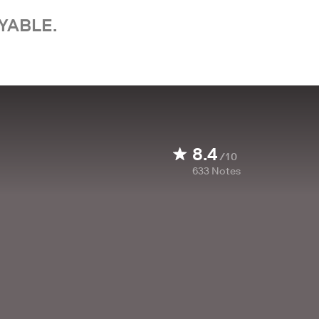
YABLE.
8.4
/10
633
Notes