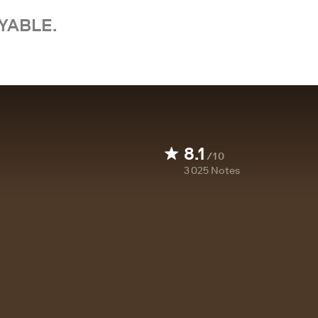
YABLE.
8.1
/10
3 025
Notes