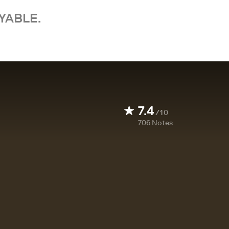
YABLE.
7.4
/10
706
Notes