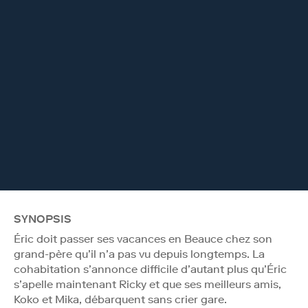
SYNOPSIS
Éric doit passer ses vacances en Beauce chez son
grand-père qu’il n’a pas vu depuis longtemps. La
cohabitation s’annonce difficile d’autant plus qu’Éric
s’apelle maintenant Ricky et que ses meilleurs amis,
Koko et Mika, débarquent sans crier gare.