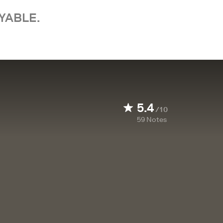
YABLE.
5.4
/10
59
Notes