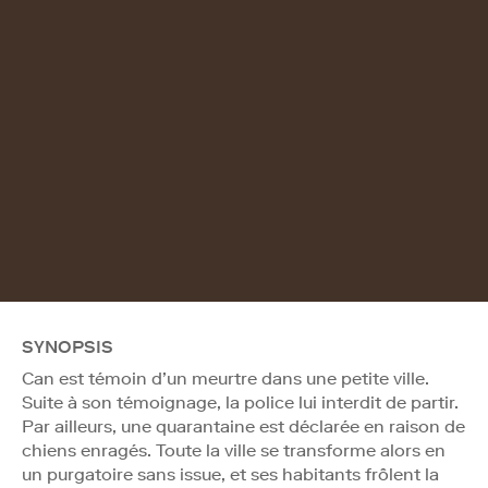
SYNOPSIS
Can est témoin d’un meurtre dans une petite ville.
Suite à son témoignage, la police lui interdit de partir.
Par ailleurs, une quarantaine est déclarée en raison de
chiens enragés. Toute la ville se transforme alors en
un purgatoire sans issue, et ses habitants frôlent la