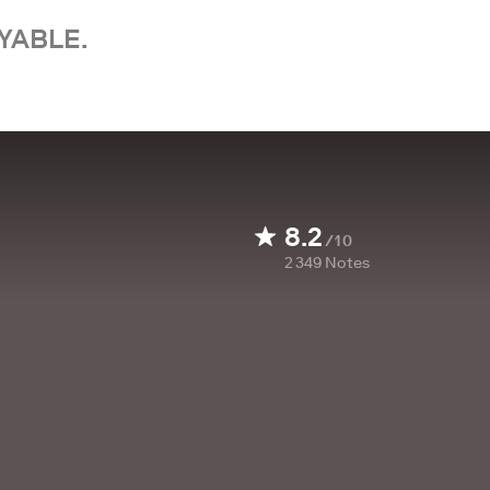
YABLE.
8.2
/10
2 349
Notes