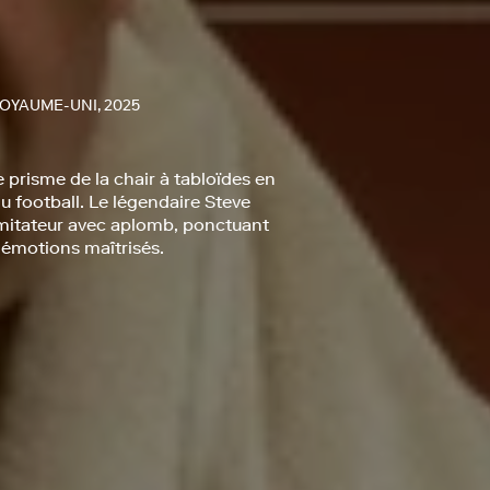
ROYAUME-UNI, 2025
le prisme de la chair à tabloïdes en
du football. Le légendaire Steve
imitateur avec aplomb, ponctuant
’émotions maîtrisés.