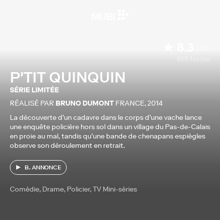
8.3
/10
655
Notes
P'TIT QUINQUIN
SÉRIE LIMITÉE
RÉALISÉ PAR
BRUNO DUMONT
FRANCE
,
2014
La découverte d’un cadavre dans le corps d’une vache lance
une enquête policière hors sol dans un village du Pas-de-Calais
en proie au mal, tandis qu’une bande de chenapans espiègles
observe son déroulement en retrait.
B. ANNONCE
Comédie, Drame, Policier, TV Mini-séries