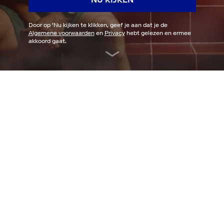
Door op '
Nu kijken
te klikken, geef je aan dat je de
Algemene voorwaarden
en
Privacy
hebt gelezen en ermee
akkoord gaat.