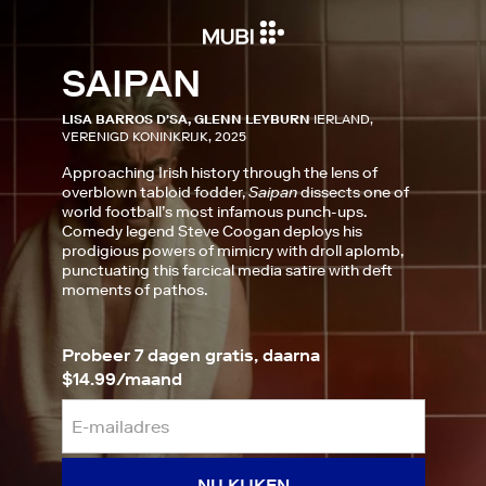
SAIPAN
LISA BARROS D'SA, GLENN LEYBURN
IERLAND,
VERENIGD KONINKRIJK, 2025
Approaching Irish history through the lens of
overblown tabloid fodder,
Saipan
dissects one of
world football’s most infamous punch-ups.
Comedy legend Steve Coogan deploys his
prodigious powers of mimicry with droll aplomb,
punctuating this farcical media satire with deft
moments of pathos.
Probeer 7 dagen gratis, daarna
$14.99/maand
NU KIJKEN