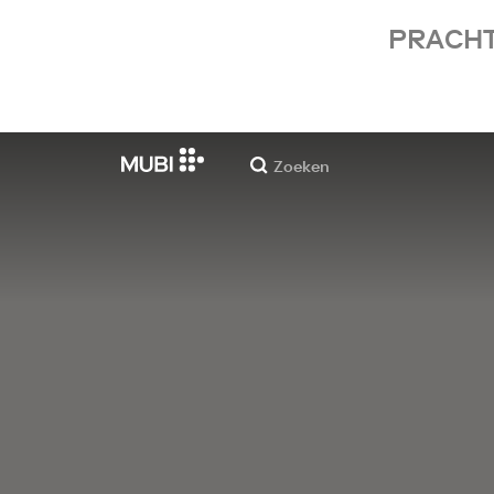
PRACHT