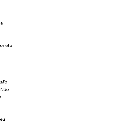
la
onete
rsão
 (Não
a
seu