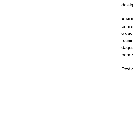
de al
A MUB
prima
o que
reunir
daque
bem-v
Está 