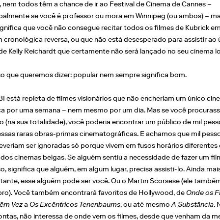
l, nem todos têm a chance de ir ao Festival de Cinema de Cannes –
ipalmente se você é professor ou mora em Winnipeg (ou ambos) – ma
ignifica que você não consegue recitar todos os filmes de Kubrick e
 cronológica reversa, ou que não está desesperado para assistir ao 
 de Kelly Reichardt que certamente não será lançado no seu cinema lo
sso que queremos dizer: popular nem sempre significa bom.
I está repleta de filmes visionários que não encheriam um único cin
ca por uma semana – nem mesmo por um dia. Mas se você procurass
 (na sua totalidade), você poderia encontrar um público de mil pes
essas raras obras-primas cinematográficas. E achamos que mil pess
everiam ser ignoradas só porque vivem em fusos horários diferentes
 dos cinemas belgas. Se alguém sentiu a necessidade de fazer um fil
o, significa que alguém, em algum lugar, precisa assisti-lo. Ainda mai
tante, esse alguém pode ser você. Ou o Martin Scorsese (ele també
o). Você também encontrará favoritos de Hollywood, de
Onde os F
êm Vez
a
Os Excêntricos Tenenbaums
, ou até mesmo
A Substância
. 
ontas, não interessa de onde vem os filmes, desde que venham da m