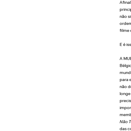
Afina
princ
não s
ordem
filme
E é i
A MUB
Bélgi
mundo
para 
não d
longe
precis
impor
membr
Não T
das c