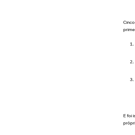
Cinco
primei
E foi
própr