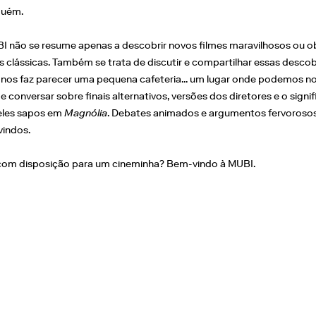
guém.
I não se resume apenas a descobrir novos filmes maravilhosos ou o
s clássicas. Também se trata de discutir e compartilhar essas descob
 nos faz parecer uma pequena cafeteria... um lugar onde podemos n
 e conversar sobre finais alternativos, versões dos diretores e o signi
les sapos em
Magnólia
. Debates animados e argumentos fervoroso
indos.
com disposição para um cineminha? Bem-vindo à MUBI.