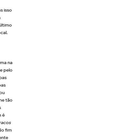
s isso
m
último
cal.
ema na
e pelo
soas
oas
 ou
me tão
s
m é
racos
No fim
ente