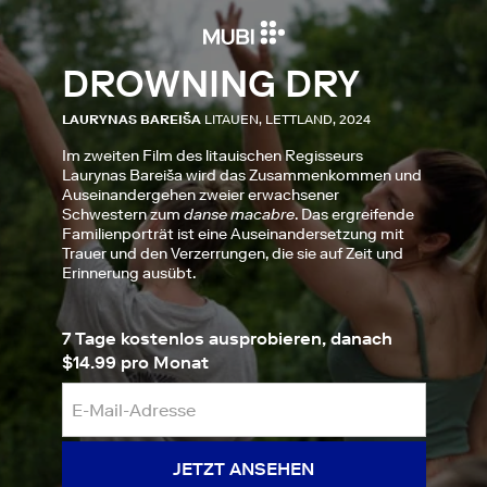
DROWNING DRY
LAURYNAS BAREIŠA
LITAUEN, LETTLAND, 2024
Im zweiten Film des litauischen Regisseurs
Laurynas Bareiša wird das Zusammenkommen und
Auseinandergehen zweier erwachsener
Schwestern zum
danse macabre
. Das ergreifende
Familienporträt ist eine Auseinandersetzung mit
Trauer und den Verzerrungen, die sie auf Zeit und
Erinnerung ausübt.
7 Tage kostenlos ausprobieren, danach
$14.99 pro Monat
JETZT ANSEHEN