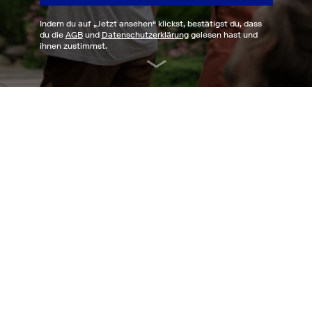
Indem du auf „
Jetzt ansehen
“ klickst, bestätigst du, dass
du die
AGB
und
Datenschutzerklärung
gelesen hast und
ihnen zustimmst.