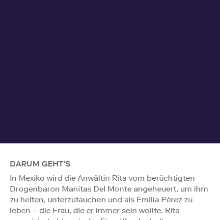
DARUM GEHT'S
In Mexiko wird die Anwältin Rita vom berüchtigten
Drogenbaron Manitas Del Monte angeheuert, um ihm
zu helfen, unterzutauchen und als Emilia Pérez zu
leben – die Frau, die er immer sein wollte. Rita