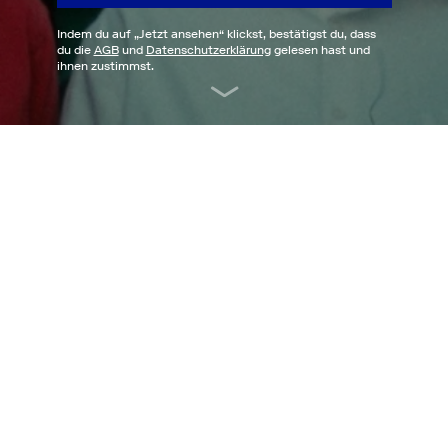
Indem du auf „
Jetzt ansehen
“ klickst, bestätigst du, dass
du die
AGB
und
Datenschutzerklärung
gelesen hast und
ihnen zustimmst.