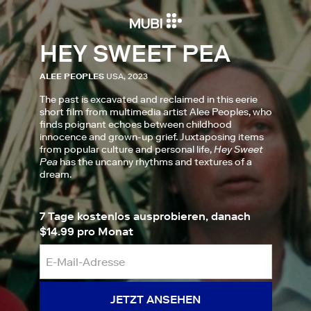
HEY SWEET PEA
ALEE PEOPLES
USA, 2023
The past is excavated and reclaimed in this eerie
short film from multimedia artist Alee Peoples, who
finds poignant echoes between childhood
innocence and grown-up grief. Juxtaposing items
from popular culture and personal life,
Hey Sweet
Pea
has the uncanny rhythms and textures of a
dream.
7 Tage kostenlos ausprobieren, danach
$14.99 pro Monat
JETZT ANSEHEN