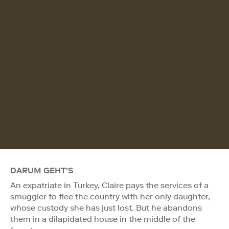
DARUM GEHT'S
An expatriate in Turkey, Claire pays the services of a
smuggler to flee the country with her only daughter,
whose custody she has just lost. But he abandons
them in a dilapidated house in the middle of the