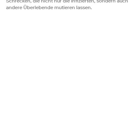
Schrecken, die nicht nur die Infizierten, sondern auch
andere Überlebende mutieren lassen.