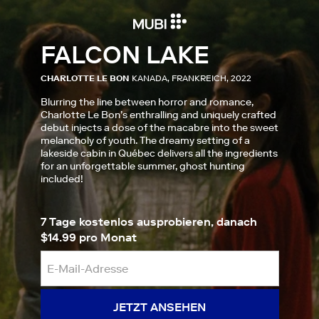
FALCON LAKE
CHARLOTTE LE BON
KANADA, FRANKREICH, 2022
Blurring the line between horror and romance,
Charlotte Le Bon’s enthralling and uniquely crafted
debut injects a dose of the macabre into the sweet
melancholy of youth. The dreamy setting of a
lakeside cabin in Québec delivers all the ingredients
for an unforgettable summer, ghost hunting
included!
7 Tage kostenlos ausprobieren, danach
$14.99 pro Monat
JETZT ANSEHEN