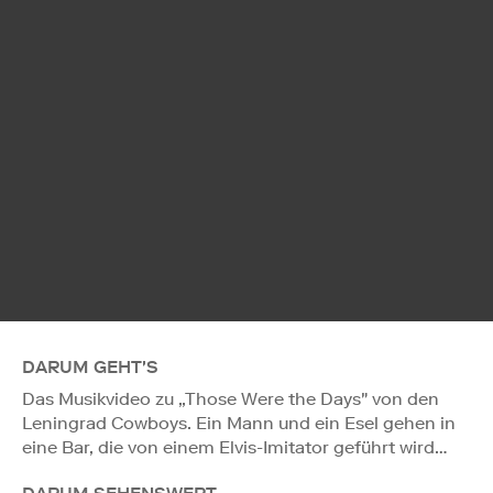
DARUM GEHT'S
Das Musikvideo zu „Those Were the Days" von den
Leningrad Cowboys. Ein Mann und ein Esel gehen in
eine Bar, die von einem Elvis-Imitator geführt wird…