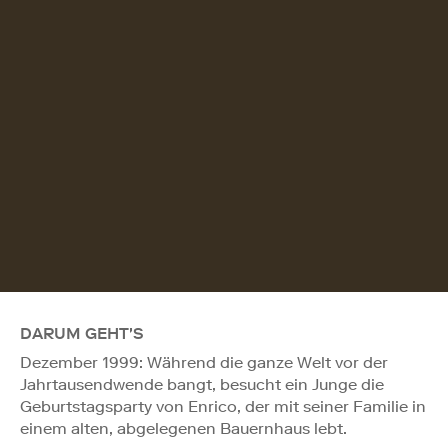
DARUM GEHT'S
Dezember 1999: Während die ganze Welt vor der
Jahrtausendwende bangt, besucht ein Junge die
Geburtstagsparty von Enrico, der mit seiner Familie in
einem alten, abgelegenen Bauernhaus lebt.