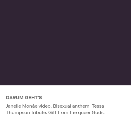
DARUM GEHT'S
Janelle Monáe video. Bisexual anthem. Tessa
Thompson tribute. Gift from the queer Gods.